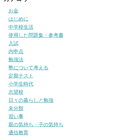
お金
はじめに
中学校生活
使用した問題集・参考書
入試
内申点
勉強法
塾について考える
定期テスト
小学生時代
志望校
日々の暮らしと勉強
未分類
習い事
親の気持ち・子の気持ち
通信教育