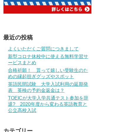
最近の投稿
よくいただくご質問につきまして
新型コロナ休校中に使える無料学習サ
ービスまとめ
合格祈願！ 貰って嬉しい受験生のた
めの縁起担ぎグッズやスポット
英語民間試験 大学入試利用の延期発
表 英検の予約金返金は？
TOEICが大学入学共通テスト参加を辞
退? 2020年度から変わる英語教育と
公立高校入試
カテゴリー