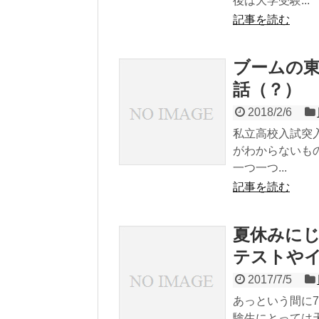
後は大学受験...
記事を読む
ブームの
話（？）
2018/2/6
私立高校入試突
がわからないも
一つ一つ...
記事を読む
夏休みに
テストや
2017/7/5
あっという間に7
験生にとっては