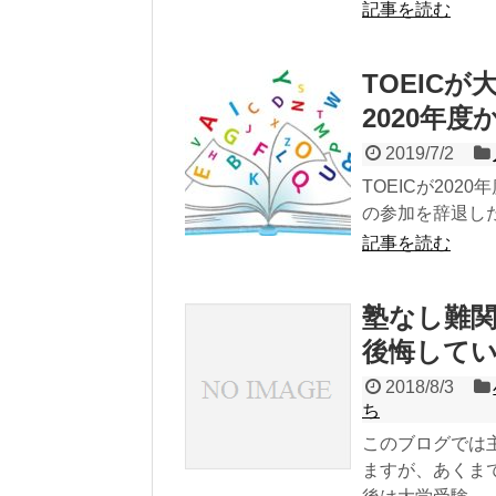
記事を読む
TOEIC
2020年
2019/7/2
TOEICが20
の参加を辞退した
記事を読む
塾なし難
後悔して
2018/8/3
ち
このブログでは
ますが、あくま