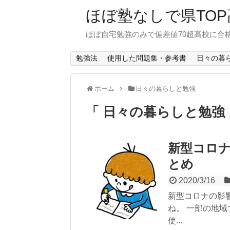
ほぼ塾なしで県TO
ほぼ自宅勉強のみで偏差値70超高校に合
勉強法
使用した問題集・参考書
日々の暮
ホーム
日々の暮らしと勉強
「 日々の暮らしと勉強
新型コロ
とめ
2020/3/16
新型コロナの影
ね。 一部の地
使...