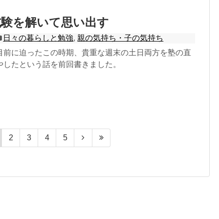
試験を解いて思い出す
日々の暮らしと勉強
,
親の気持ち・子の気持ち
目前に迫ったこの時期、貴重な週末の土日両方を塾の直
やしたという話を前回書きました。
2
3
4
5