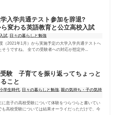
が大学入学共通テスト参加を辞退?
度から変わる英語教育と公立高校入試
入試
,
日々の暮らしと勉強
20年度（2021年1月）から実施予定の大学入学共通テストへ
そうですね。 全ての受験者への対応が想定外...
関受験 子育てを振り返ってちょっと
いること
小学生時代
,
日々の暮らしと勉強
,
親の気持ち・子の気持
主に息子の高校受験について体験をつらつらと書いてい
でも高校受験については結果オーライだっただけで、今