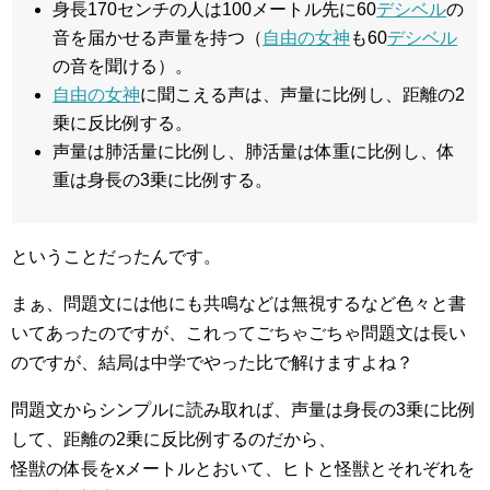
身長170センチの人は100メートル先に60
デシベル
の
音を届かせる声量を持つ（
自由の女神
も60
デシベル
の音を聞ける）。
自由の女神
に聞こえる声は、声量に比例し、距離の2
乗に反比例する。
声量は肺活量に比例し、肺活量は体重に比例し、体
重は身長の3乗に比例する。
ということだったんです。
まぁ、問題文には他にも共鳴などは無視するなど色々と書
いてあったのですが、これってごちゃごちゃ問題文は長い
のですが、結局は中学でやった比で解けますよね？
問題文からシンプルに読み取れば、声量は身長の3乗に比例
して、距離の2乗に反比例するのだから、
怪獣の体長をxメートルとおいて、ヒトと怪獣とそれぞれを