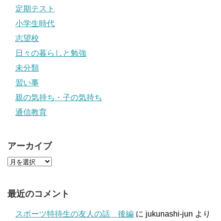
定期テスト
小学生時代
志望校
日々の暮らしと勉強
未分類
習い事
親の気持ち・子の気持ち
通信教育
アーカイブ
最近のコメント
スポーツ特待生の友人の話 後編
に
jukunashi-jun
より