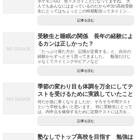
ポケモンGO 色々スゴイことになってますね。 大
人でもあんなにはまっているのだから中3の高校受験
生にとってはちょっとこの時期配信ってタイミン...
記事を読む
受験生と睡眠の関係 長年の経験によ
るカンは正しかった？
「たっぷり寝た方が、記憶が定着する」と、自分の
経験からずっとそう思ってきました。 勉強だけじ
ゃなくてスイミングやピアノなど
記事を読む
季節の変わり目も体調を万全にしてテ
ストを受けるために実践していたこと
何だか急に寒くなりましたが、そろそろ中間テスト
という学校も多いと思います。 特に受験生にとって
は、内申点を確保するために定期テストには力を...
記事を読む
塾なしでトップ高校を目指す 勉強は