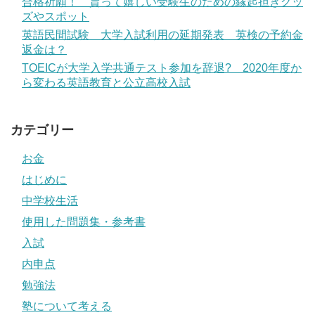
合格祈願！ 貰って嬉しい受験生のための縁起担ぎグッ
ズやスポット
英語民間試験 大学入試利用の延期発表 英検の予約金
返金は？
TOEICが大学入学共通テスト参加を辞退? 2020年度か
ら変わる英語教育と公立高校入試
カテゴリー
お金
はじめに
中学校生活
使用した問題集・参考書
入試
内申点
勉強法
塾について考える